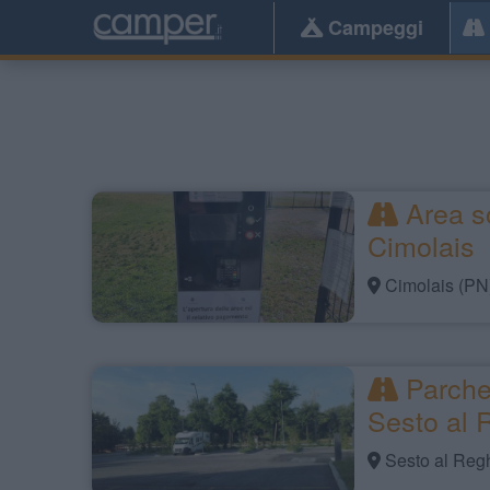
Campeggi
Area s
Cimolais
Cimolais (PN
Parche
Sesto al
Sesto al Reg