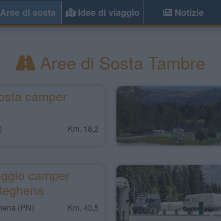
Aree di sosta
Idee di viaggio
Notizie
Aree di Sosta Tambre
osta camper
)
Km. 18,2
ggio camper
 Reghena
hena (PN)
Km. 43,5