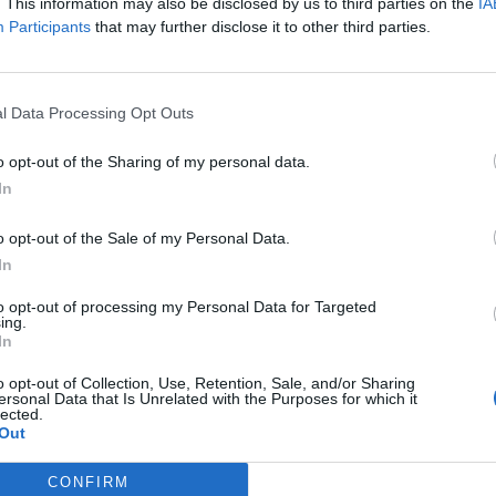
. This information may also be disclosed by us to third parties on the
IA
Participants
that may further disclose it to other third parties.
Area camper Barcis - Ri
Km. 13,2
Ribe (PN)
l Data Processing Opt Outs
o opt-out of the Sharing of my personal data.
Area di sosta a Belluno
In
Km. 14,7
Belluno (BL)
o opt-out of the Sale of my Personal Data.
In
Area camper e Parcheggi
to opt-out of processing my Personal Data for Targeted
ing.
Km. 15,1
Belluno (BL)
In
o opt-out of Collection, Use, Retention, Sale, and/or Sharing
ersonal Data that Is Unrelated with the Purposes for which it
Area sosta camper Andre
lected.
Out
Km. 15,9
Andreis (PN)
CONFIRM