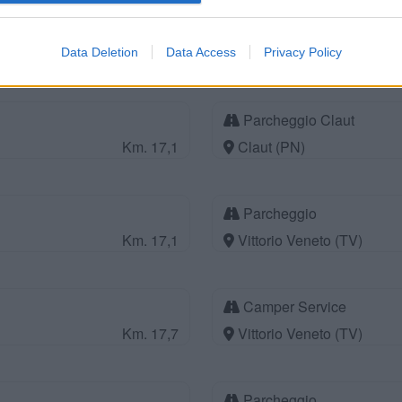
Area di sosta a Erto
Km. 16,9
Erto (PN)
Data Deletion
Data Access
Privacy Policy
Parcheggio Claut
Km. 17,1
Claut (PN)
Parcheggio
Km. 17,1
Vittorio Veneto (TV)
Camper Service
Km. 17,7
Vittorio Veneto (TV)
Parcheggio