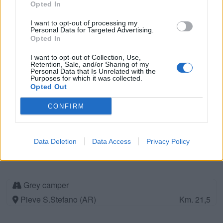
Opted In
Montemignaio (AR)
Km. 20,5
I want to opt-out of processing my
Personal Data for Targeted Advertising.
Opted In
Camping Camaldoli
Poppi (AR)
Km. 20,7
I want to opt-out of Collection, Use,
Retention, Sale, and/or Sharing of my
Personal Data that Is Unrelated with the
Purposes for which it was collected.
Opted Out
Area sosta camper Capodarno
Pratovecchio Stia (AR)
Km. 21
CONFIRM
Area camper
Data Deletion
Data Access
Privacy Policy
Pratovecchio (AR)
Km. 21,4
Grey camper
Pieve S.Stefano (AR)
Km. 21,5