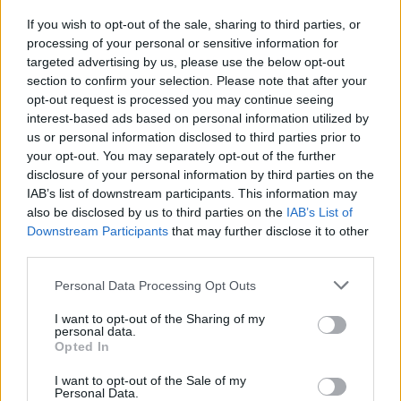
If you wish to opt-out of the sale, sharing to third parties, or
processing of your personal or sensitive information for
C/o parcheggio stadio comunale
targeted advertising by us, please use the below opt-out
Montevarchi (AR)
Km. 19,4
section to confirm your selection. Please note that after your
opt-out request is processed you may continue seeing
interest-based ads based on personal information utilized by
Area di sosta a Moggiona
us or personal information disclosed to third parties prior to
your opt-out. You may separately opt-out of the further
Moggiona (AR)
Km. 19,5
disclosure of your personal information by third parties on the
IAB’s list of downstream participants. This information may
also be disclosed by us to third parties on the
IAB’s List of
Agricampeggio Madonna di Pogi
Downstream Participants
that may further disclose it to other
Bucine (AR)
Km. 20,1
third parties.
Personal Data Processing Opt Outs
Area di sosta a Pian di Scò
I want to opt-out of the Sharing of my
Pian di Scò (AR)
personal data.
Km. 20,1
Opted In
I want to opt-out of the Sale of my
Area di sosta a Montemignaio
Personal Data.