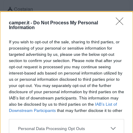
Costajan
Aranda De Duero (Spagna centrale)
Km. 137,8
camper.it -
Do Not Process My Personal
Information
Camping La Mata
If you wish to opt-out of the sale, sharing to third parties, or
Madrigal de la Vera (Costa Mediterranea Est)
processing of your personal or sensitive information for
Km. 140,9
targeted advertising by us, please use the below opt-out
section to confirm your selection. Please note that after your
La Guilera
opt-out request is processed you may continue seeing
interest-based ads based on personal information utilized by
Navalonguilla (Spagna centrale)
Km. 150,7
us or personal information disclosed to third parties prior to
your opt-out. You may separately opt-out of the further
La Devesa
disclosure of your personal information by third parties on the
IAB’s list of downstream participants. This information may
Bembibre (Spagna centrale)
Km. 150,9
also be disclosed by us to third parties on the
IAB’s List of
Downstream Participants
that may further disclose it to other
Cañon Del Rio Lobos
third parties.
Ucero (Spagna centrale)
Km. 152,5
Personal Data Processing Opt Outs