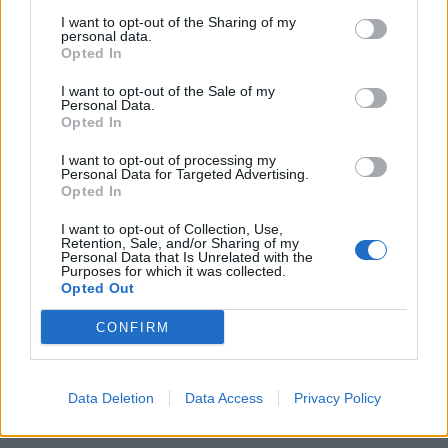
I want to opt-out of the Sharing of my
Tormes
personal data.
Opted In
Alba De Tormes (Spagna centrale)
Km. 153,8
I want to opt-out of the Sale of my
Personal Data.
Camping El Astral
Opted In
Tordesillas (Spagna centrale)
Km. 155,8
I want to opt-out of processing my
Personal Data for Targeted Advertising.
Opted In
El Guijo
Guijo De Avila (Spagna centrale)
Km. 159,4
I want to opt-out of Collection, Use,
Retention, Sale, and/or Sharing of my
Personal Data that Is Unrelated with the
Purposes for which it was collected.
Olimpia
Opted Out
Pedrosillo El Ralo (Spagna centrale)
Km. 165,1
CONFIRM
Don Quijote
Cabrerizos (Spagna centrale)
Km. 166,3
Data Deletion
Data Access
Privacy Policy