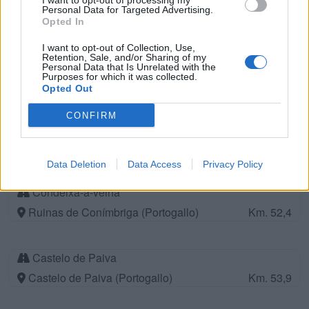
I want to opt-out of processing my
Personal Data for Targeted Advertising.
Intermarché de Esmoriz (Portogallo)
Km. 45,9
Opted In
I want to opt-out of Collection, Use,
Retention, Sale, and/or Sharing of my
Condeixa
Personal Data that Is Unrelated with the
Purposes for which it was collected.
Condeixa (Portogallo)
Km. 51,3
Opted Out
CONFIRM
Barril de Alva
Barril de Alva (Portogallo)
Km. 51,6
Data Deletion
Data Access
Privacy Policy
Condeixa-a-velha
Ruinas de Conímbriga (Portogallo)
Km. 52,4
Castelo de Paiva
Castelo de Paiva (Portogallo)
Km. 53,9