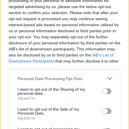
processing of your personal or sensitive information for
targeted advertising by us, please use the below opt-out
section to confirm your selection. Please note that after your
Parcheggio
opt-out request is processed you may continue seeing
interest-based ads based on personal information utilized by
Coimbra (Portogallo)
Km. 41,5
us or personal information disclosed to third parties prior to
your opt-out. You may separately opt-out of the further
disclosure of your personal information by third parties on the
Tábua
IAB’s list of downstream participants. This information may
Intermarche de Tábua (Portogallo)
Km. 42,2
also be disclosed by us to third parties on the
IAB’s List of
Downstream Participants
that may further disclose it to other
third parties.
Parking Arouca
Personal Data Processing Opt Outs
Arouca (Portogallo)
Km. 42,5
I want to opt-out of the Sharing of my
personal data.
Opted In
Viseu
Viseu (Portogallo)
Km. 45,4
I want to opt-out of the Sale of my
Personal Data.
Opted In
Esmoriz