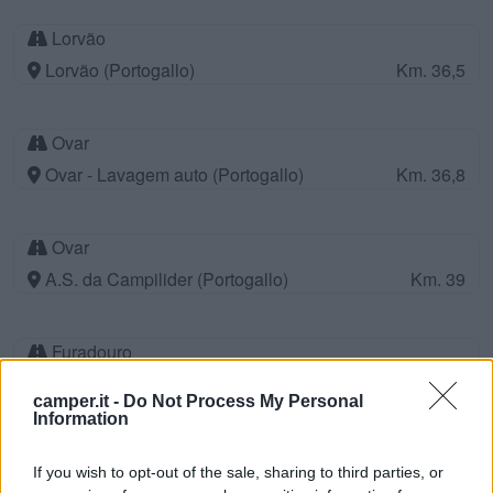
Lorvão
Lorvão (Portogallo)
Km. 36,5
Ovar
Ovar - Lavagem auto (Portogallo)
Km. 36,8
Ovar
A.S. da Campilider (Portogallo)
Km. 39
Furadouro
Praia do Furadouro (Portogallo)
Km. 39,1
camper.it -
Do Not Process My Personal
Information
Carregal do Sal
If you wish to opt-out of the sale, sharing to third parties, or
Carregal do Sal (Portogallo)
Km. 40,9