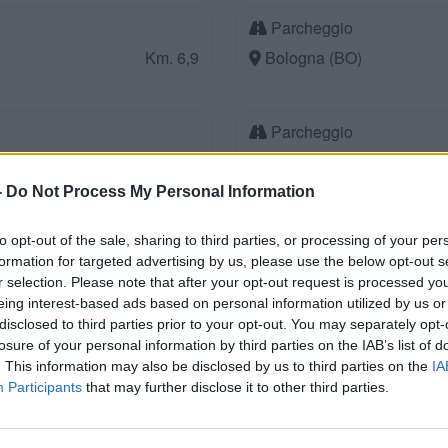
Parcheggio
Km. 6,9
Bologna (BO)
Parcheggio
Km. 7,8
Bologna (BO)
-
Do Not Process My Personal Information
Parcheggio
to opt-out of the sale, sharing to third parties, or processing of your per
formation for targeted advertising by us, please use the below opt-out s
Km. 8,2
Bologna (BO)
r selection. Please note that after your opt-out request is processed y
eing interest-based ads based on personal information utilized by us or
disclosed to third parties prior to your opt-out. You may separately opt-
Parcheggio pubblico 3
losure of your personal information by third parties on the IAB’s list of
. This information may also be disclosed by us to third parties on the
Km. 9,1
Sasso Marconi (BO)
IA
Participants
that may further disclose it to other third parties.
Area di sosta a Pianoro