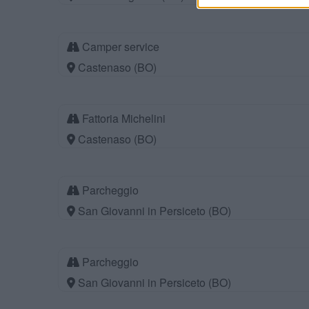
Camper service
Castenaso (BO)
Fattoria Michelini
Castenaso (BO)
Parcheggio
San Giovanni in Persiceto (BO)
Parcheggio
San Giovanni in Persiceto (BO)