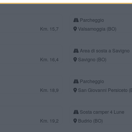
Parcheggio
Km. 15,7
Valsamoggia (BO)
Area di sosta a Savigno
Km. 16,4
Savigno (BO)
Parcheggio
Km. 18,9
San Giovanni Persiceto (
Sosta camper 4 Lune
Km. 19,2
Budrio (BO)