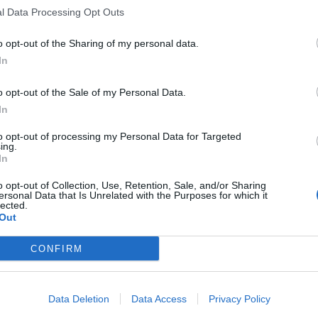
l Data Processing Opt Outs
Km. 10,3
Pianoro (BO)
o opt-out of the Sharing of my personal data.
In
Parcheggio
Km. 10,6
Sirano (BO)
o opt-out of the Sale of my Personal Data.
In
to opt-out of processing my Personal Data for Targeted
Agriturismo Le Conchigli
ing.
In
Km. 11,7
Sasso Marconi (BO)
o opt-out of Collection, Use, Retention, Sale, and/or Sharing
ersonal Data that Is Unrelated with the Purposes for which it
lected.
Fattoria Porca Vacca
Out
Km. 12,6
Valsamoggia (BO)
CONFIRM
Agriturismo Il Poggiolo
Data Deletion
Data Access
Privacy Policy
Km. 15,2
Pianoro (BO)