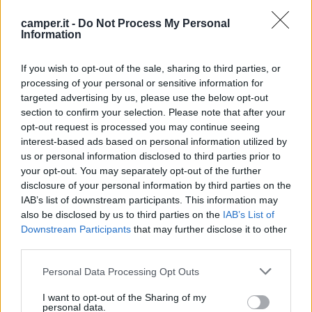
passo per colmare il divario oggi esistente fra l’Italia ed
altri Paesi del Nord Europa (segnatamente Francia e
camper.it -
Do Not Process My Personal
Germania) per quanto riguarda numero e qualità delle
Information
infrastrutture ricettive destinate ad accogliere i turisti in
camper.
If you wish to opt-out of the sale, sharing to third parties, or
processing of your personal or sensitive information for
targeted advertising by us, please use the below opt-out
Potranno accedere al Bando ministeriale tutti i Comuni
section to confirm your selection. Please note that after your
italiani aventi popolazione non superiore a 20.000
opt-out request is processed you may continue seeing
abitanti ed anche i Comuni più popolosi che ospitino
interest-based ads based on personal information utilized by
abitualmente grandi eventi o il cui progetto di area sosta
us or personal information disclosed to third parties prior to
camper ne preveda il posizionamento entro 15 km da un
your opt-out. You may separately opt-out of the further
sito UNESCO o da un cammino storico o religioso.
disclosure of your personal information by third parties on the
IAB’s list of downstream participants. This information may
Nei mesi passati, le Associazioni del settore camper
also be disclosed by us to third parties on the
IAB’s List of
erano state consultate dal Ministero del Turismo sul
Downstream Participants
that may further disclose it to other
tema aree di sosta e le Associazioni avevano risposto
third parties.
inmodo positivo, partecipando attivamente al tavolo di
lavoro del Ministero del Turismo, condividendo e
Personal Data Processing Opt Outs
mettendo a disposizione il proprio know-how al fine di
I want to opt-out of the Sharing of my
individuare i criteri maggiormente efficaci ed efficienti
personal data.