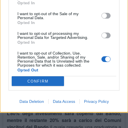
nello strutturare il Bando stesso.
Opted In
I want to opt-out of the Sale of my
Le Associazioni ACTITALIA, AIASC, APC,
Personal Data.
Opted In
ASSOCAMP, CONFEDERCAMPEGGIO,
PROMOCAMP e UCA esprimono il loro
I want to opt-out of processing my
ringraziamento al Ministro del Turismo, Senatrice
Personal Data for Targeted Advertising.
Opted In
Daniela Garnero Santanchè, per questa concreta
azione e manifestano viva soddisfazione per
I want to opt-out of Collection, Use,
Retention, Sale, and/or Sharing of my
l’apertura del Bando ministeriale
. Esso potrà
Personal Data that Is Unrelated with the
sostenere fattivamente i Comuni italiani che vorranno
Purposes for which it was collected.
Opted Out
dotarsi di un’area di sosta camper – o riqualificarne una
già esistente - al fine di promuovere lo sviluppo turistico
CONFIRM
dei propri territori nell’ambito del turismo all’aria aperta,
tipologia di turismo – lo ricordiamo - sempre più in
crescita.
Data Deletion
Data Access
Privacy Policy
L’80% degli investimenti sarà coperto dal Bando,
mentre il restante 20% sarà a carico dei Comuni
vincitori del Bando
il quale prevede una graduatoria a