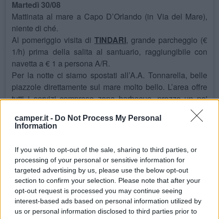
Martedì 30/08
Mattinata al mare a Capo D’Orlando (in Via del Mare),
niente di ché.
Al pomeriggio visita di
TINDARI
, grande parcheggio (€
1/h) prima della salita al santuario, raggiungibile con
navetta a € 1 a persona A/R.
Per la notte ci siamo spostati all’A.A. Tonnarella, belle
piazzole direttamente sul mare molto bello. L’area offre
tutti i servizi compreso zona barbecue, prezzo un po'
eccessivo per essere a fine agosto € 35. Al mattino
camper.it -
Do Not Process My Personal
passa furgone con panne e ottime brioche.
Information
Mercoledì 31/08
If you wish to opt-out of the sale, sharing to third parties, or
Al mattino ci siamo goduti il bel mare trasparente, poi
processing of your personal or sensitive information for
verso le 16:00 siamo partiti alla volta di
GIARDINI DI
targeted advertising by us, please use the below opt-out
NAXOS
, dove avevamo appuntamento con dei
section to confirm your selection. Please note that after your
opt-out request is processed you may continue seeing
nostri amici presso l’ A.A. Eden Park (tariffa € 20). Cena
interest-based ads based on personal information utilized by
e passeggiata sul lungomare dove si alternano ristoranti
us or personal information disclosed to third parties prior to
e negozi di souvenir.