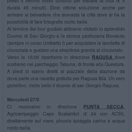
preso il trenino rosso turistico per visitare la città (€ 5
durata 45 minuti). Direi ottima soluzione anche per
arrivare al belvedere che sovrasta la città dove si ha la
possibilità di fare fotografie molto belle.
Al termine del tour guidato abbiamo visitato lo splendido
Duomo di San Giorgio e la storica pasticceria Bonaiuto
(sempre in corso Umberto I) per acquistare le tavolette di
cioccolata e gustare una strepitosa granita al cioccolato.
Verso le 16:00 ripartiamo in direzione
RAGUSA
dove
sostiamo nel parcheggio Tabuna, di fronte alla Questura.
A piedi ci siamo diretti al piazzale della stazione da
dove parte una navetta gratuita per Ragusa Ibla. Un vero
gioiellino, molto bello il duomo di san Giorgio Ragusa.
Mercoledì 07/0
Ci muoviamo in direzione
PUNTA SECCA
,
Agricampeggio Capo Scalambri (€ 24 con ACSI),
direttamente sul mare, piccola spiaggia carina e acqua
molto bella.