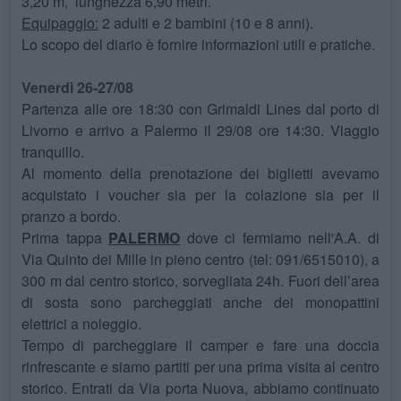
3,20 m, lunghezza 6,90 metri.
Equipaggio:
2 adulti e 2 bambini (10 e 8 anni).
Lo scopo del diario è fornire informazioni utili e pratiche.
Venerdì 26-27/08
Partenza alle ore 18:30 con Grimaldi Lines dal porto di
Livorno e arrivo a Palermo il 29/08 ore 14:30. Viaggio
tranquillo.
Al momento della prenotazione dei biglietti avevamo
acquistato i voucher sia per la colazione sia per il
pranzo a bordo.
Prima tappa
PALERMO
dove ci fermiamo nell'A.A. di
Via Quinto dei Mille in pieno centro (tel: 091/6515010), a
300 m dal centro storico, sorvegliata 24h. Fuori dell’area
di sosta sono parcheggiati anche dei monopattini
elettrici a noleggio.
Tempo di parcheggiare il camper e fare una doccia
rinfrescante e siamo partiti per una prima visita al centro
storico. Entrati da Via porta Nuova, abbiamo continuato