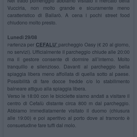
Nel trado pomeriggio abbiamo visitato il mercato della
Vucciria, non molto grande e sicuramente meno
caratteristico di Ballarò. A cena i pochi street food
chiudono molto presto.
Lunedì 29/08
artenza per
CEFALU’
parcheggio Oasy (€ 20 al giorno,
P
no servizi). Ufficialmente il parcheggio chiude alle 20:00
ma il gestore consente di dormire all’interno. Molto
tranquillo e silenzioso. Davanti al parcheggio bella
spiaggia libera meno affollata di quella sotto al paese.
Possibilità di fare docce fredde c/o lo stabilimento
balneare attiguo alla spiaggia libera.
Verso le 18:00 con le biciclette siamo andati a visitare il
centro di Cefalù distante circa 800 m dal parcheggio.
Abbiamo immediatamente visitato il duomo (chiusura
alle 19:00) e poi aperitivo al porto dove al tramonto è
consuetudine fare tuffi dal molo.