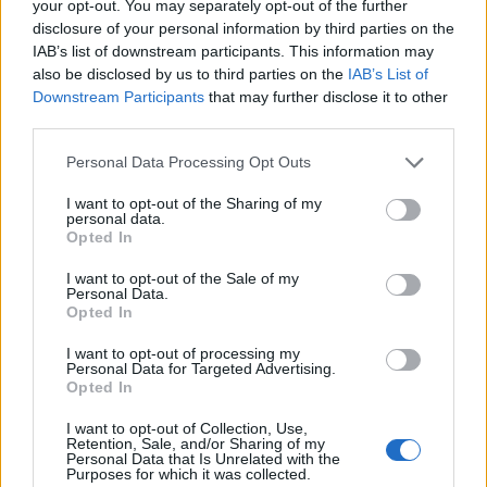
your opt-out. You may separately opt-out of the further
disclosure of your personal information by third parties on the
Giovedì 01/09
IAB’s list of downstream participants. This information may
Mattinata trascorsa sul mare prendendo la stradina di
also be disclosed by us to third parties on the
IAB’s List of
fronte all'area. Guardando il mare, consiglio di andare
Downstream Participants
that may further disclose it to other
third parties.
sul lato sinistro dello stabilimento balneare “Il Pirata”,
meno affollato di altre zone. Sulla sinistra verso il porto
Personal Data Processing Opt Outs
di Naxos bello snorkeling con diverse calette.
Alle 17:00 abbiamo preso l’autobus per
TAORMINA
, la
I want to opt-out of the Sharing of my
personal data.
cui fermata è a soli 200 m dall’area di sosta. Biglietti al
Opted In
chiosco adiacente alla fermata € 3 a/r. Scesi al
capolinea ci siamo diretti subito al belvedere ubicato
I want to opt-out of the Sale of my
Personal Data.
sotto la fermata, per fare delle belle foto al tramonto con
Opted In
lo sfondo dell’Isola Bella.
I want to opt-out of processing my
La prossima volta faremo sicuramente una giornata di
Personal Data for Targeted Advertising.
mare nella spiaggetta dell’Isola Bella (transfer a 10 € a/r
Opted In
con partenza direttamente dall’Eden Park).
I want to opt-out of Collection, Use,
Purtroppo, il teatro greco di Taormina era chiuso a causa
Retention, Sale, and/or Sharing of my
Personal Data that Is Unrelated with the
di un concerto. Comunque, il paese è veramente molto
Purposes for which it was collected.