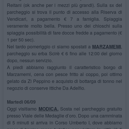
Reitani (ok anche per i mezzi più grandi). Sulla sx del
parcheggio si trova il punto di accesso alla Riserva di
Vendicari, a pagamento € 7 a famiglia. Spiaggia
veramente molto bella. Presso uno dei chioschi sulla
spiaggia possibilità di fare docce fredde a pagamento (€
1 per 50 sec).
Nel tardo pomeriggio ci siamo spostati a
MARZAMEMI
,
parcheggio su erba Scirè € 6 fino alle 12:00 del giorno
dopo, nessun servizio.
A piedi abbiamo raggiunto il caratteristico borgo di
Marzamemi, cena con pesce fritto al coppo, poi ottimo
gelato da Zi Peppino e acquisto di bottarga di tonno nel
negozio di conserve ittiche Da Adelfio.
Martedì 06/09
Oggi visitiamo
MODICA.
Sosta nel parcheggio gratuito
presso Viale delle Medaglie d’oro. Dopo una camminata
di 5 minuti si arriva in Corso Umberto I, dove abbiamo