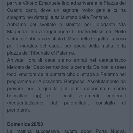
per via Vittorio Emanuele fino ad arrivare alla Piazza dei
Quattro canti, dove un signore molto gentile ci ha
spiegato nei dettagli tutta la storia delle Fontane.
Abbiamo poi svoltato a sinistra per l’elegante Via
Maqueda fino a raggiungere il Teatro Massimo. Nelle
vicinanze abbiamo visitato il Muro della Legalità, famoso
per i murales dei caduti per opera della mafia, e la
piazza del Tribunale di Palermo.
Arrivata l’ora di cena siamo entrati nel caratteristico
Mercato del Capo fermandoci a cena da Dainotti’s street
food, vincitore della puntata cibo di strada a Palermo nel
programma di Alessandro Borghese. Assolutamente da
provare per la qualità dei piatti (caponata e sarde
beccafico top) e i costi veramente contenuti
(frequentatissimo dai palermitani, consiglio di
prenotare).
Domenica 28/08
La mattina successiva, subito dopo Porta Nuova,