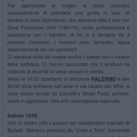
Per apprezzare al meglio la visita consiglio
assolutamente di prendere una guida in loco (si
trovano in zona biglietteria). Noi abbiamo fatto il tour con
Giusi Parlascino (334 1784119), molto professionale e
bravissima con i bambini (€ 50 in 2 famiglie da 4
persone ciascuna). I mosaici sono fantastici, tappa
assolutamente da non perdere!!!
Ci sarebbe stato da vedere anche il paese con il museo
della solfatara. Ci hanno raccontato che il sindaco ha
costruito di recente un’area camper in centro.
Verso le 16:30 ripartiamo in direzione
PALERMO
e alle
20:00 circa entriamo nell’area in via Quarto dei Mille. A
cena siamo tornati da Dainotti’s Street Food, panelle,
sarde in agrodolce, oltre alla meravigliosa caponata.
Sabato 10/09
Giro in centro città e pranzo nel caratteristico mercato di
Ballarò. Abbiamo pranzato da “
Umbi e Tony”
, banchetto