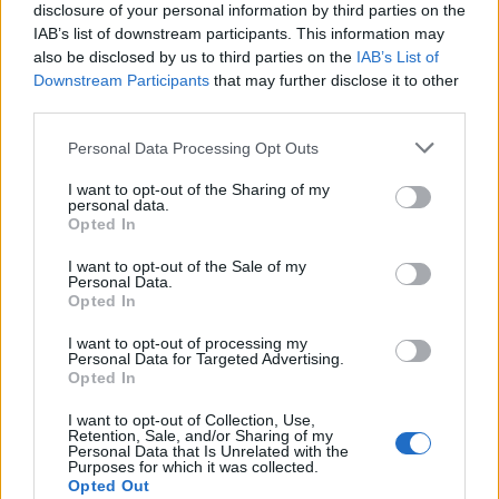
disclosure of your personal information by third parties on the
IAB’s list of downstream participants. This information may
also be disclosed by us to third parties on the
IAB’s List of
Servizi
Downstream Participants
that may further disclose it to other
third parties.
Carico acqua
Scarico cassetta WC
Personal Data Processing Opt Outs
Scarico pozzetto
I want to opt-out of the Sharing of my
personal data.
Allacciam. elettrico
Opted In
Servizi con WC
I want to opt-out of the Sale of my
Personal Data.
Docce fredde
Opted In
Docce calde
I want to opt-out of processing my
Illuminato
Personal Data for Targeted Advertising.
Opted In
Bar
I want to opt-out of Collection, Use,
Ristorazione
Retention, Sale, and/or Sharing of my
Personal Data that Is Unrelated with the
Sbarra o custode
Purposes for which it was collected.
Opted Out
Mezzi pubblici