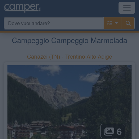
Campeggio Campeggio Marmolada
Canazei
(TN) -
Trentino Alto Adige
6