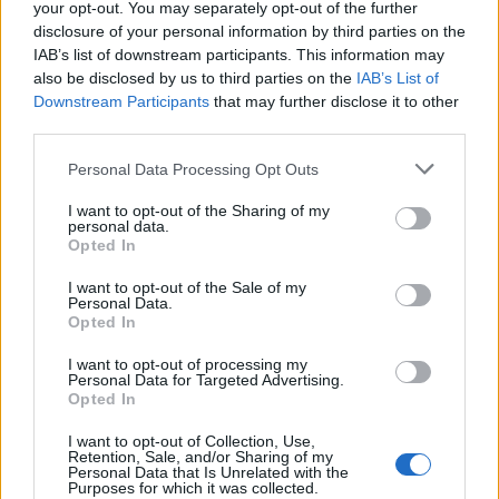
your opt-out. You may separately opt-out of the further
disclosure of your personal information by third parties on the
Servizi
IAB’s list of downstream participants. This information may
also be disclosed by us to third parties on the
IAB’s List of
Carico acqua
Downstream Participants
that may further disclose it to other
Scarico cassetta WC
third parties.
Scarico pozzetto
Personal Data Processing Opt Outs
Allacciam. elettrico
I want to opt-out of the Sharing of my
Servizi con WC
personal data.
Opted In
Docce fredde
I want to opt-out of the Sale of my
Docce calde
Personal Data.
Opted In
Illuminato
Bar
I want to opt-out of processing my
Personal Data for Targeted Advertising.
Sbarra o custode
Opted In
Navetta
I want to opt-out of Collection, Use,
Retention, Sale, and/or Sharing of my
Mezzi pubblici
Personal Data that Is Unrelated with the
Purposes for which it was collected.